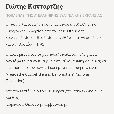
Γιώτης Κανταρτζής
ΠΟΙΜΕΝΑΣ ΤΗΣ Α’ ΕΛΛΗΝΙΚΗΣ ΕΥΑΓΓΕΛΙΚΗΣ ΕΚΚΛΗΣΙΑΣ
Ο Γιώτης Κανταρτζής είναι ο ποιμένας της Α’ Ελληνικής
Ευαγγελικής Εκκλησίας από το 1998. Σπούδασε
Κοινωνιολογία και Θεολογία στην Αθήνα, στη Θεσσαλονίκη
και στη Βοστώνη (ΗΠΑ).
Ο αγαπημένος του στίχος είναι “μεγάλωσα πολύ για να
ονομάζω τα φαινόμενα χωρίς επιφύλαξη” (Κική Δημουλά) και
η φράση που τον συγκινεί και εμπνέει τη ζωή του είναι
“Preach the Gospel, die and be forgotten” (Nicholas
Zinzendorf).
Από τον Σεπτέμβριο του 2018 εργάζεται στην εκκλησία ως
βοηθός
ποιμένας ο Θεοδόσης Καρβουνάκης.