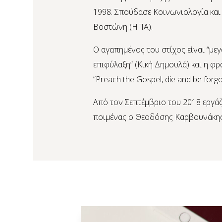
1998. Σπούδασε Κοινωνιολογία και
Βοστώνη (ΗΠΑ).
Ο αγαπημένος του στίχος είναι “μ
επιφύλαξη” (Κική Δημουλά) και η φρά
“Preach the Gospel, die and be forgo
Από τον Σεπτέμβριο του 2018 εργάζ
ποιμένας ο Θεοδόσης Καρβουνάκης