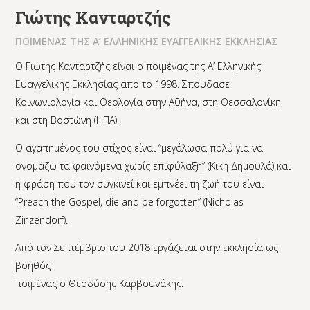
Γιώτης Κανταρτζής
ΠΟΙΜΕΝΑΣ ΤΗΣ Α’ ΕΛΛΗΝΙΚΗΣ ΕΥΑΓΓΕΛΙΚΗΣ ΕΚΚΛΗΣΙΑΣ
Ο Γιώτης Κανταρτζής είναι ο ποιμένας της Α’ Ελληνικής
Ευαγγελικής Εκκλησίας από το 1998. Σπούδασε
Κοινωνιολογία και Θεολογία στην Αθήνα, στη Θεσσαλονίκη
και στη Βοστώνη (ΗΠΑ).
Ο αγαπημένος του στίχος είναι “μεγάλωσα πολύ για να
ονομάζω τα φαινόμενα χωρίς επιφύλαξη” (Κική Δημουλά) και
η φράση που τον συγκινεί και εμπνέει τη ζωή του είναι
“Preach the Gospel, die and be forgotten” (Nicholas
Zinzendorf).
Από τον Σεπτέμβριο του 2018 εργάζεται στην εκκλησία ως
βοηθός
ποιμένας ο Θεοδόσης Καρβουνάκης.