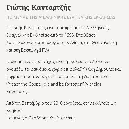
Γιώτης Κανταρτζής
ΠΟΙΜΕΝΑΣ ΤΗΣ Α’ ΕΛΛΗΝΙΚΗΣ ΕΥΑΓΓΕΛΙΚΗΣ ΕΚΚΛΗΣΙΑΣ
Ο Γιώτης Κανταρτζής είναι ο ποιμένας της Α’ Ελληνικής
Ευαγγελικής Εκκλησίας από το 1998. Σπούδασε
Κοινωνιολογία και Θεολογία στην Αθήνα, στη Θεσσαλονίκη
και στη Βοστώνη (ΗΠΑ).
Ο αγαπημένος του στίχος είναι “μεγάλωσα πολύ για να
ονομάζω τα φαινόμενα χωρίς επιφύλαξη” (Κική Δημουλά) και
η φράση που τον συγκινεί και εμπνέει τη ζωή του είναι
“Preach the Gospel, die and be forgotten” (Nicholas
Zinzendorf).
Από τον Σεπτέμβριο του 2018 εργάζεται στην εκκλησία ως
βοηθός
ποιμένας ο Θεοδόσης Καρβουνάκης.