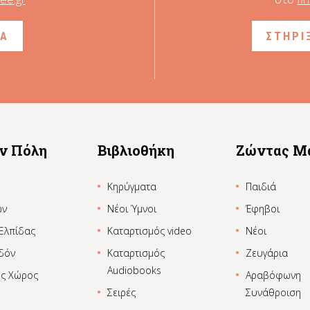
ΙΑ
ΣΤΗΡΙ
ην Πόλη
Βιβλιοθήκη
Ζώντας Μ
Κηρύγματα
Παιδιά
ων
Νέοι Ύμνοι
Έφηβοι
 Ελπίδας
Καταρτισμός video
Νέοι
δόν
Καταρτισμός
Ζευγάρια
Audiobooks
ος Χώρος
Αραβόφωνη
Σειρές
Συνάθροιση