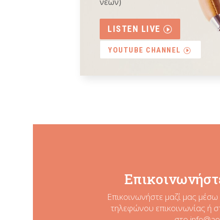
νέων)
LISTEN LIVE
YOUTUBE CHANNEL
Επικοινωνήστε
Επικοινωνήστε μαζί μας μέσω 
τηλεφώνου επικοινωνίας ή σ
στο
info@ae