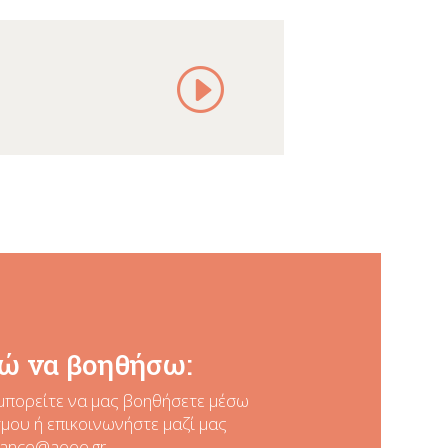
ώ να βοηθήσω:
μπορείτε να μας βοηθήσετε
μέσω
ου ή επικοινωνήστε μαζί μας
nance@aeee.gr