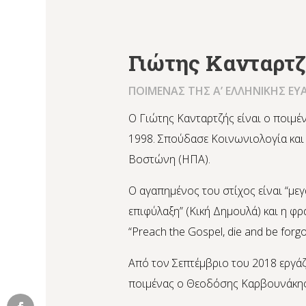
Γιώτης Κανταρτ
ΠΟΙΜΕΝΑΣ ΤΗΣ Α’ ΕΛΛΗΝΙΚΗΣ ΕΥ
Ο Γιώτης Κανταρτζής είναι ο ποιμέν
1998. Σπούδασε Κοινωνιολογία και
Βοστώνη (ΗΠΑ).
Ο αγαπημένος του στίχος είναι “μ
επιφύλαξη” (Κική Δημουλά) και η φρά
“Preach the Gospel, die and be forgo
Από τον Σεπτέμβριο του 2018 εργάζ
ποιμένας ο Θεοδόσης Καρβουνάκης