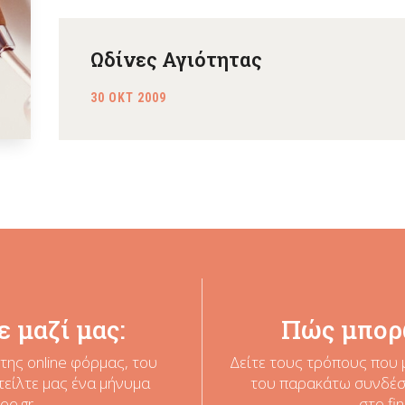
Ωδίνες Αγιότητας
30 ΟΚΤ 2009
 μαζί μας:
Πώς μπορ
της online φόρμας, του
Δείτε τους τρόπους που 
τείλτε μας ένα μήνυμα
του παρακάτω συνδέσμ
ee.gr
στο
fi