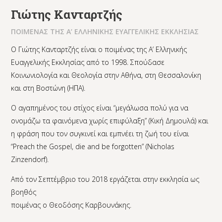
Γιώτης Κανταρτζής
ΠΟΙΜΕΝΑΣ ΤΗΣ Α’ ΕΛΛΗΝΙΚΗΣ ΕΥΑΓΓΕΛΙΚΗΣ ΕΚΚΛΗΣΙΑΣ
Ο Γιώτης Κανταρτζής είναι ο ποιμένας της Α’ Ελληνικής
Ευαγγελικής Εκκλησίας από το 1998. Σπούδασε
Κοινωνιολογία και Θεολογία στην Αθήνα, στη Θεσσαλονίκη
και στη Βοστώνη (ΗΠΑ).
Ο αγαπημένος του στίχος είναι “μεγάλωσα πολύ για να
ονομάζω τα φαινόμενα χωρίς επιφύλαξη” (Κική Δημουλά) και
η φράση που τον συγκινεί και εμπνέει τη ζωή του είναι
“Preach the Gospel, die and be forgotten” (Nicholas
Zinzendorf).
Από τον Σεπτέμβριο του 2018 εργάζεται στην εκκλησία ως
βοηθός
ποιμένας ο Θεοδόσης Καρβουνάκης.