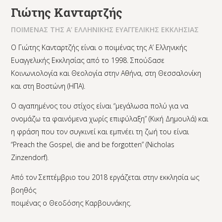
Γιώτης Κανταρτζής
ΠΟΙΜΕΝΑΣ ΤΗΣ Α’ ΕΛΛΗΝΙΚΗΣ ΕΥΑΓΓΕΛΙΚΗΣ ΕΚΚΛΗΣΙΑΣ
Ο Γιώτης Κανταρτζής είναι ο ποιμένας της Α’ Ελληνικής
Ευαγγελικής Εκκλησίας από το 1998. Σπούδασε
Κοινωνιολογία και Θεολογία στην Αθήνα, στη Θεσσαλονίκη
και στη Βοστώνη (ΗΠΑ).
Ο αγαπημένος του στίχος είναι “μεγάλωσα πολύ για να
ονομάζω τα φαινόμενα χωρίς επιφύλαξη” (Κική Δημουλά) και
η φράση που τον συγκινεί και εμπνέει τη ζωή του είναι
“Preach the Gospel, die and be forgotten” (Nicholas
Zinzendorf).
Από τον Σεπτέμβριο του 2018 εργάζεται στην εκκλησία ως
βοηθός
ποιμένας ο Θεοδόσης Καρβουνάκης.