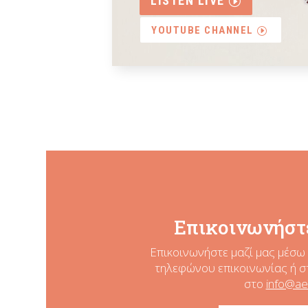
LISTEN LIVE
YOUTUBE CHANNEL
Επικοινωνήστε
Επικοινωνήστε μαζί μας μέσω 
τηλεφώνου επικοινωνίας ή σ
στο
info@ae