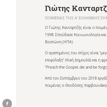
Γιώτης Κανταρτ
ΠΟΙΜΕΝΑΣ ΤΗΣ Α’ ΕΛΛΗΝΙΚΗΣ ΕΥ
Ο Γιώτης Κανταρτζής είναι ο ποιμέν
1998. Σπούδασε Κοινωνιολογία και
Βοστώνη (ΗΠΑ).
Ο αγαπημένος του στίχος είναι “μ
επιφύλαξη” (Κική Δημουλά) και η φρά
“Preach the Gospel, die and be forgo
Από τον Σεπτέμβριο του 2018 εργάζ
ποιμένας ο Θεοδόσης Καρβουνάκης