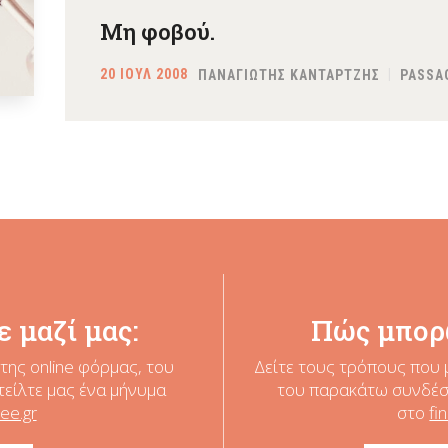
Μη φοβού.
20 ΙΟΥΛ 2008
ΠΑΝΑΓΙΩΤΗΣ ΚΑΝΤΑΡΤΖΗΣ
PASSA
 μαζί μας:
Πώς μπορ
της online φόρμας, του
Δείτε τους τρόπους που 
τείλτε μας ένα μήνυμα
του παρακάτω συνδέσμ
ee.gr
στο
fi