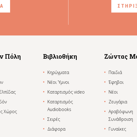
ΙΑ
ΣΤΗΡΙ
ην Πόλη
Βιβλιοθήκη
Ζώντας Μ
Κηρύγματα
Παιδιά
ων
Νέοι Ύμνοι
Έφηβοι
 Ελπίδας
Καταρτισμός video
Νέοι
δόν
Καταρτισμός
Ζευγάρια
Audiobooks
ος Χώρος
Αραβόφωνη
Σειρές
Συνάθροιση
Διάφορα
Γυναίκες