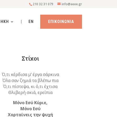
210 32 31 079
info@aeee.gr
ΘΗΚΗ
|
EN
ΕΠΙΚΟΙΝΩΝΙΑ
Στίχοι
Ό,τι κέρδισα μ’ έργα σάρκινα
Όλα σαν ζημιά τα βλέπω πια
Ό,τι πίστεψα, κι ό,τι έχτισα
Θλιβερή σκιά, ερείπια
Μόνο Εσύ Κύριε,
Μόνο Εσύ
Χορταίνεις την ψυχή