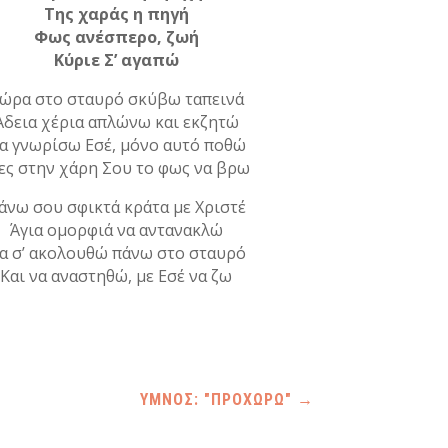
Της χαράς η πηγή
Φως ανέσπερο, ζωή
Κύριε Σ’ αγαπώ
ώρα στο σταυρό σκύβω ταπεινά
Άδεια χέρια απλώνω και εκζητώ
α γνωρίσω Εσέ, μόνο αυτό ποθώ
ες στην χάρη Σου το φως να βρω
άνω σου σφικτά κράτα με Χριστέ
Άγια ομορφιά να αντανακλώ
α σ’ ακολουθώ πάνω στο σταυρό
Και να αναστηθώ, με Εσέ να ζω
ΥΜΝΟΣ: "ΠΡΟΧΩΡΩ"
→