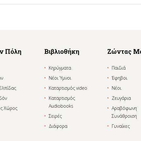
ην Πόλη
Βιβλιοθήκη
Ζώντας Μ
Κηρύγματα
Παιδιά
ων
Νέοι Ύμνοι
Έφηβοι
 Ελπίδας
Καταρτισμός video
Νέοι
δόν
Καταρτισμός
Ζευγάρια
Audiobooks
ος Χώρος
Αραβόφωνη
Σειρές
Συνάθροιση
Διάφορα
Γυναίκες