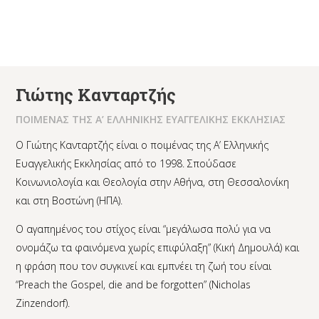
Γιώτης Κανταρτζής
ΠΟΙΜΕΝΑΣ ΤΗΣ Α’ ΕΛΛΗΝΙΚΗΣ ΕΥΑΓΓΕΛΙΚΗΣ ΕΚΚΛΗΣΙΑΣ
Ο Γιώτης Κανταρτζής είναι ο ποιμένας της Α’ Ελληνικής
Ευαγγελικής Εκκλησίας από το 1998. Σπούδασε
Κοινωνιολογία και Θεολογία στην Αθήνα, στη Θεσσαλονίκη
και στη Βοστώνη (ΗΠΑ).
Ο αγαπημένος του στίχος είναι “μεγάλωσα πολύ για να
ονομάζω τα φαινόμενα χωρίς επιφύλαξη” (Κική Δημουλά) και
η φράση που τον συγκινεί και εμπνέει τη ζωή του είναι
“Preach the Gospel, die and be forgotten” (Nicholas
Zinzendorf).