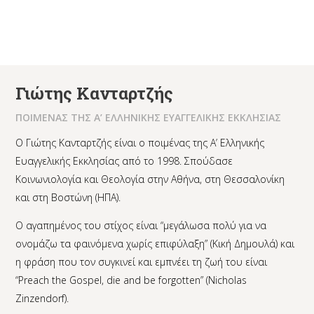
Γιώτης Κανταρτζής
ΠΟΙΜΕΝΑΣ ΤΗΣ Α’ ΕΛΛΗΝΙΚΗΣ ΕΥΑΓΓΕΛΙΚΗΣ ΕΚΚΛΗΣΙΑΣ
Ο Γιώτης Κανταρτζής είναι ο ποιμένας της Α’ Ελληνικής
Ευαγγελικής Εκκλησίας από το 1998. Σπούδασε
Κοινωνιολογία και Θεολογία στην Αθήνα, στη Θεσσαλονίκη
και στη Βοστώνη (ΗΠΑ).
Ο αγαπημένος του στίχος είναι “μεγάλωσα πολύ για να
ονομάζω τα φαινόμενα χωρίς επιφύλαξη” (Κική Δημουλά) και
η φράση που τον συγκινεί και εμπνέει τη ζωή του είναι
“Preach the Gospel, die and be forgotten” (Nicholas
Zinzendorf).