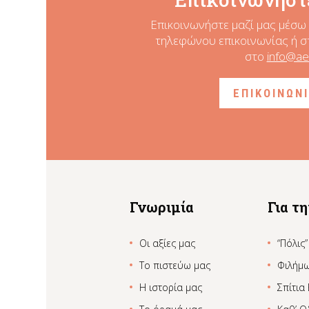
Επικοινωνήστε μαζί μας μέσω 
τηλεφώνου επικοινωνίας ή σ
στο
info@ae
ΕΠΙΚΟΙΝΩΝ
Γνωριμία
Για τ
Οι αξίες μας
“Πόλις”
Το πιστεύω μας
Φιλήμ
Η ιστορία μας
Σπίτια