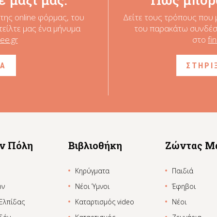
της online φόρμας, του
Δείτε τους τρόπους που 
τείλτε μας ένα μήνυμα
του παρακάτω συνδέσμ
ee.gr
στο
fi
ΙΑ
ΣΤΗΡΙ
ην Πόλη
Βιβλιοθήκη
Ζώντας Μ
Κηρύγματα
Παιδιά
ων
Νέοι Ύμνοι
Έφηβοι
 Ελπίδας
Καταρτισμός video
Νέοι