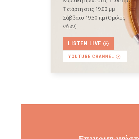
Κυριακή πρωί στις 11.00 πμ
Τετάρτη στις 19.00 μμ
Σάββατο 19.30 πμ (Όμιλος
νέων)
LISTEN LIVE
YOUTUBE CHANNEL
Επικοινωνήστε