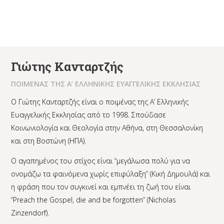
Γιώτης Κανταρτζής
ΠΟΙΜΕΝΑΣ ΤΗΣ Α’ ΕΛΛΗΝΙΚΗΣ ΕΥΑΓΓΕΛΙΚΗΣ ΕΚΚΛΗΣΙΑΣ
Ο Γιώτης Κανταρτζής είναι ο ποιμένας της Α’ Ελληνικής
Ευαγγελικής Εκκλησίας από το 1998. Σπούδασε
Κοινωνιολογία και Θεολογία στην Αθήνα, στη Θεσσαλονίκη
και στη Βοστώνη (ΗΠΑ).
Ο αγαπημένος του στίχος είναι “μεγάλωσα πολύ για να
ονομάζω τα φαινόμενα χωρίς επιφύλαξη” (Κική Δημουλά) και
η φράση που τον συγκινεί και εμπνέει τη ζωή του είναι
“Preach the Gospel, die and be forgotten” (Nicholas
Zinzendorf).