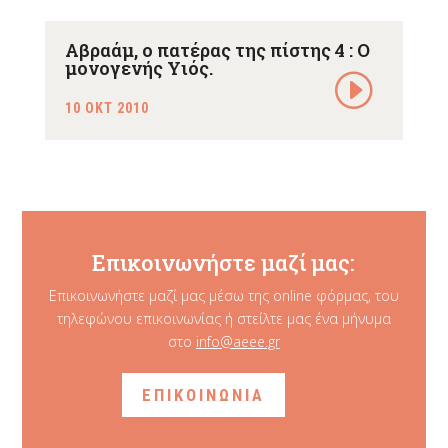
Αβραάμ, ο πατέρας της πίστης 4 : Ο
μονογενής Υιός.
10 ΟΚΤ 2010
Επικοινωνήστε μαζί μας:
Επικοινωνήστε μαζί μας μέσω της online φόρμας, του
τηλεφώνου επικοινωνίας ή στείλτε μας ένα μήνυμα
στο
info@aeee.gr
ΕΠΙΚΟΙΝΩΝΙΑ