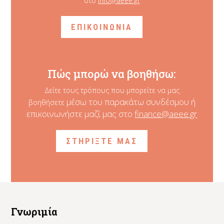
στο
info@aeee.gr
ΕΠΙΚΟΙΝΩΝΙΑ
Πώς μπορώ να βοηθήσω:
Δείτε τους τρόπους που μπορείτε να μας
μέσω του παρακάτω συνδέσμου ή
βοηθήσετε
επικοινωνήστε μαζί μας στο
finance@aeee.gr
ΣΤΗΡΙΞΤΕ ΜΑΣ
Γνωριμία