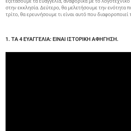
εξετάσουμε τα Ευαγγέλια, αναφορικά με το λογοτεχνικό
στην εκκλησία. Δεύτερο, θα μελετήσουμε την ενότητα π
τρίτο, θα ερευνήσουμε τι είναι αυτό που διαφοροποιεί τ
1. TΑ 4 ΕΥΑΓΓΕΛΙΑ: ΕΙΝΑΙ ΙΣΤΟΡΙΚΗ ΑΦΗΓΗΣΗ.