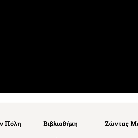
ην Πόλη
Βιβλιοθήκη
Ζώντας Μ