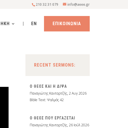
210 32 31 079
info@aeee.gr
ΘΗΚΗ
|
EN
ΕΠΙΚΟΙΝΩΝΙΑ
RECENT SERMONS:
Ο ΘΕΟΣ ΚΑΙ Η ΔΙΨΑ
Παναγιώτης Κανταρτζής
,
2 Αυγ 2026
Bible Text: Ψαλμός 42
Ο ΘΕΟΣ ΠΟΥ ΕΡΓΑΖΕΤΑΙ
Παναγιώτης Κανταρτζής
,
26 Ιούλ 2026