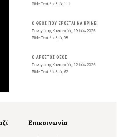
Bible Text: Ψαλμός 111
Ο ΘΕΟΣ ΠΟΥ ΕΡΧΕΤΑΙ ΝΑ ΚΡΙΝΕΙ
Παναγιώτης Κανταρτζής
,
19 Ιούλ 2026
Bible Text: Ψαλμός 98
Ο ΑΡΚΕΤΟΣ ΘΕΟΣ
Παναγιώτης Κανταρτζής
,
12 Ιούλ 2026
Bible Text: Ψαλμός 62
αζί
Επικοινωνία