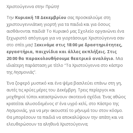
Χριστούγεννα στην Πρώτη!
Την
Κυριακή 18 Δεκεμβρίου
σας προσκαλούμε στη
χριστουγεννιάτικη γιορτή για τα παιδιά και για όσους
αισθάνονται παιδιά! Το Κυριακό μας Σχολείο οργανώνει ένα
ξεχωριστό απόγευμα για να γιορτάσουμε Χριστούγεννα σαν
στο σπίτι μας!
Ξεκινάμε στις 18:00 με δραστηριότητες,
εργαστήρια, παιχνίδια και άλλες εκπλήξεις.
Στις
20:00 θα παρακολουθήσουμε θεατρικό αναλόγιο.
Μια
ιδιαίτερη παράσταση με τίτλο “Τα Χριστούγεννα στο κάστρο
της Λησμονιάς”.
Ένα ζοφερό μυστικό και ένα ψέμα βασιλεύει επάνω στη γη,
αυτές τις κρύες μέρες του Δεκέμβρη. Τρεις περίεργοι και
μοχθηροί τύποι καταστρώνουν σκοτεινά σχέδια. Ένας αθώος
κρατείται αλυσοδεμένος σ’ ένα υγρό κελί, στο Κάστρο της
Λησμονιάς, για να μην ακουστεί το μήνυμά του στον κόσμο.
Θα μπορέσουν τα παιδιά να αποκαλύψουν την απάτη και να
ελευθερώσουν τα αληθινά Χριστούγεννα;