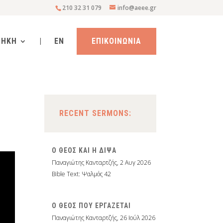
210 32 31 079
info@aeee.gr
ΘΗΚΗ
|
EN
ΕΠΙΚΟΙΝΩΝΙΑ
RECENT SERMONS:
Ο ΘΕΟΣ ΚΑΙ Η ΔΙΨΑ
Παναγιώτης Κανταρτζής
,
2 Αυγ 2026
Bible Text: Ψαλμός 42
Ο ΘΕΟΣ ΠΟΥ ΕΡΓΑΖΕΤΑΙ
Παναγιώτης Κανταρτζής
,
26 Ιούλ 2026