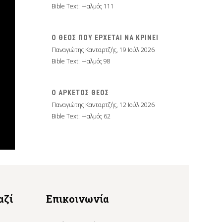
Bible Text: Ψαλμός 111
Ο ΘΕΟΣ ΠΟΥ ΕΡΧΕΤΑΙ ΝΑ ΚΡΙΝΕΙ
Παναγιώτης Κανταρτζής
,
19 Ιούλ 2026
Bible Text: Ψαλμός 98
Ο ΑΡΚΕΤΟΣ ΘΕΟΣ
Παναγιώτης Κανταρτζής
,
12 Ιούλ 2026
Bible Text: Ψαλμός 62
αζί
Επικοινωνία