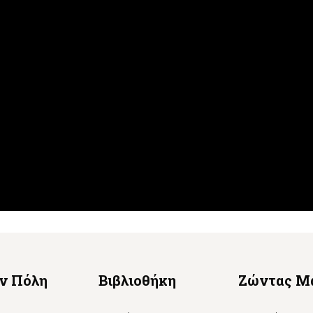
ην Πόλη
Βιβλιοθήκη
Ζώντας Μ