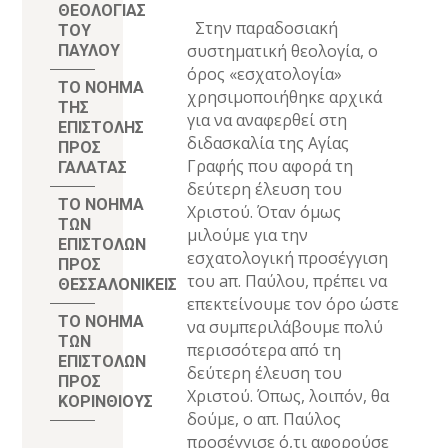
ΘΕΟΛΟΓΙΑΣ
Στην παραδοσιακή
ΤΟΥ
συστηματική θεολογία, ο
ΠΑΥΛΟΥ
όρος «εσχατολογία»
ΤΟ ΝΟΗΜΑ
χρησιμοποιήθηκε αρχικά
ΤΗΣ
για να αναφερθεί στη
ΕΠΙΣΤΟΛΗΣ
διδασκαλία της Αγίας
ΠΡΟΣ
Γραφής που αφορά τη
ΓΑΛΑΤΑΣ
δεύτερη έλευση του
ΤΟ ΝΟΗΜΑ
Χριστού. Όταν όμως
ΤΩΝ
μιλούμε για την
ΕΠΙΣΤΟΛΩΝ
εσχατολογική προσέγγιση
ΠΡΟΣ
του
a
π. Παύλου, πρέπει να
ΘΕΣΣΑΛΟΝΙΚΕΙΣ
επεκτείνουμε τον όρο ώστε
ΤΟ ΝΟΗΜΑ
να συμπεριλάβουμε πολύ
ΤΩΝ
περισσότερα από τη
ΕΠΙΣΤΟΛΩΝ
δεύτερη έλευση του
ΠΡΟΣ
Χριστού. Όπως, λοιπόν, θα
ΚΟΡΙΝΘΙΟΥΣ
δούμε, ο απ. Παύλος
προσέγγισε ό,τι αφορούσε