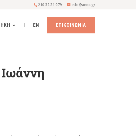
210 32 31 079
info@aeee.gr
ΘΗΚΗ
|
EN
ΕΠΙΚΟΙΝΩΝΙΑ
 Ιωάννη