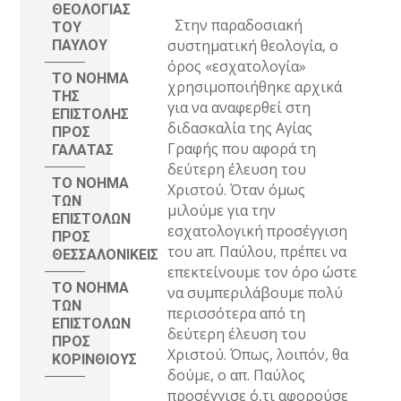
ΘΕΟΛΟΓΙΑΣ
Στην παραδοσιακή
ΤΟΥ
συστηματική θεολογία, ο
ΠΑΥΛΟΥ
όρος «εσχατολογία»
ΤΟ ΝΟΗΜΑ
χρησιμοποιήθηκε αρχικά
ΤΗΣ
για να αναφερθεί στη
ΕΠΙΣΤΟΛΗΣ
διδασκαλία της Αγίας
ΠΡΟΣ
Γραφής που αφορά τη
ΓΑΛΑΤΑΣ
δεύτερη έλευση του
ΤΟ ΝΟΗΜΑ
Χριστού. Όταν όμως
ΤΩΝ
μιλούμε για την
ΕΠΙΣΤΟΛΩΝ
εσχατολογική προσέγγιση
ΠΡΟΣ
του
a
π. Παύλου, πρέπει να
ΘΕΣΣΑΛΟΝΙΚΕΙΣ
επεκτείνουμε τον όρο ώστε
ΤΟ ΝΟΗΜΑ
να συμπεριλάβουμε πολύ
ΤΩΝ
περισσότερα από τη
ΕΠΙΣΤΟΛΩΝ
δεύτερη έλευση του
ΠΡΟΣ
Χριστού. Όπως, λοιπόν, θα
ΚΟΡΙΝΘΙΟΥΣ
δούμε, ο απ. Παύλος
προσέγγισε ό,τι αφορούσε