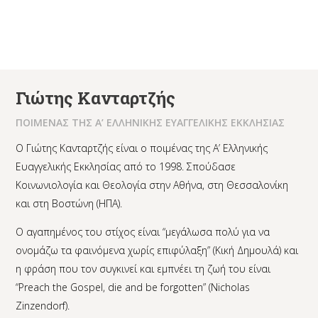
Γιώτης Κανταρτζής
ΠΟΙΜΕΝΑΣ ΤΗΣ Α’ ΕΛΛΗΝΙΚΗΣ ΕΥΑΓΓΕΛΙΚΗΣ ΕΚΚΛΗΣΙΑΣ
Ο Γιώτης Κανταρτζής είναι ο ποιμένας της Α’ Ελληνικής
Ευαγγελικής Εκκλησίας από το 1998. Σπούδασε
Κοινωνιολογία και Θεολογία στην Αθήνα, στη Θεσσαλονίκη
και στη Βοστώνη (ΗΠΑ).
Ο αγαπημένος του στίχος είναι “μεγάλωσα πολύ για να
ονομάζω τα φαινόμενα χωρίς επιφύλαξη” (Κική Δημουλά) και
η φράση που τον συγκινεί και εμπνέει τη ζωή του είναι
“Preach the Gospel, die and be forgotten” (Nicholas
Zinzendorf).