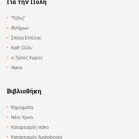
Για την Πόλη
“Πόλις”
Φιλήμων
Σπίτια Ελπίδας
Καθ’ Οδόν
ο Τρίτος Χώρος
Alana
Βιβλιοθήκη
Κηρύγματα
Νέοι Ύμνοι
Καταρτισμός video
Καταρτισμός Audiobooks