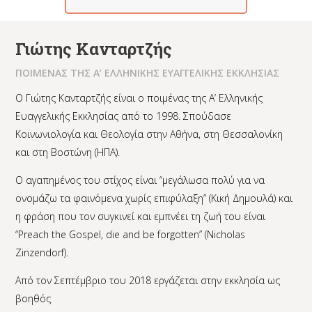
Γιώτης Κανταρτζής
ΠΟΙΜΕΝΑΣ ΤΗΣ Α’ ΕΛΛΗΝΙΚΗΣ ΕΥΑΓΓΕΛΙΚΗΣ ΕΚΚΛΗΣΙΑΣ
Ο Γιώτης Κανταρτζής είναι ο ποιμένας της Α’ Ελληνικής
Ευαγγελικής Εκκλησίας από το 1998. Σπούδασε
Κοινωνιολογία και Θεολογία στην Αθήνα, στη Θεσσαλονίκη
και στη Βοστώνη (ΗΠΑ).
Ο αγαπημένος του στίχος είναι “μεγάλωσα πολύ για να
ονομάζω τα φαινόμενα χωρίς επιφύλαξη” (Κική Δημουλά) και
η φράση που τον συγκινεί και εμπνέει τη ζωή του είναι
“Preach the Gospel, die and be forgotten” (Nicholas
Zinzendorf).
Από τον Σεπτέμβριο του 2018 εργάζεται στην εκκλησία ως
βοηθός