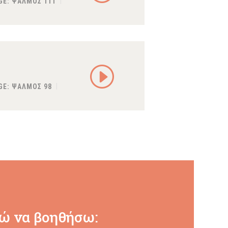
GE:
ΨΑΛΜΟΣ 111
GE:
ΨΑΛΜΟΣ 98
ώ να βοηθήσω: