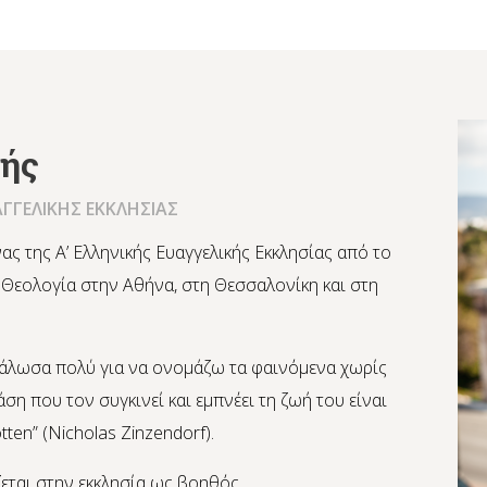
ζής
ΑΓΓΕΛΙΚΗΣ ΕΚΚΛΗΣΙΑΣ
ας της Α’ Ελληνικής Ευαγγελικής Εκκλησίας από το
 Θεολογία στην Αθήνα, στη Θεσσαλονίκη και στη
εγάλωσα πολύ για να ονομάζω τα φαινόμενα χωρίς
ση που τον συγκινεί και εμπνέει τη ζωή του είναι
tten” (Nicholas Zinzendorf).
εται στην εκκλησία ως βοηθός