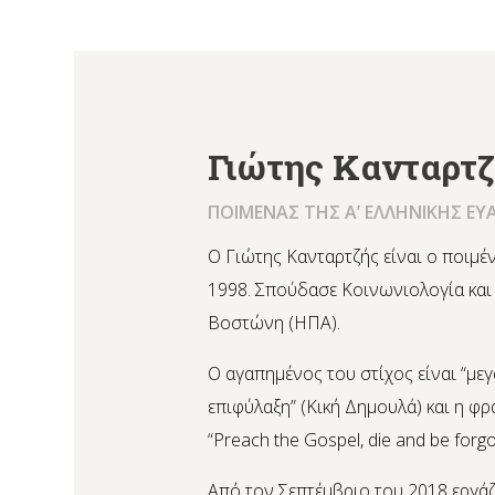
Γιώτης Κανταρτ
ΠΟΙΜΕΝΑΣ ΤΗΣ Α’ ΕΛΛΗΝΙΚΗΣ ΕΥ
Ο Γιώτης Κανταρτζής είναι ο ποιμέν
1998. Σπούδασε Κοινωνιολογία και
Βοστώνη (ΗΠΑ).
Ο αγαπημένος του στίχος είναι “μ
επιφύλαξη” (Κική Δημουλά) και η φρά
“Preach the Gospel, die and be forgo
Από τον Σεπτέμβριο του 2018 εργάζ