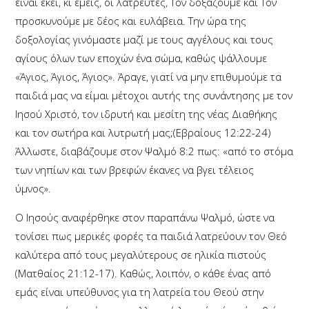
είναι εκεί, κι εμείς, οι λατρευτές, Τον δοξάζουμε και Τον
προσκυνούμε με δέος και ευλάβεια. Την ώρα της
δοξολογίας γινόμαστε μαζί με τους αγγέλους και τους
αγίους όλων των εποχών ένα σώμα, καθώς ψάλλουμε
«Άγιος, Άγιος, Άγιος». Άραγε, γιατί να μην επιθυμούμε τα
παιδιά μας να είμαι μέτοχοι αυτής της συνάντησης με τον
Ιησού Χριστό, τον ιδρυτή και μεσίτη της νέας Διαθήκης
και τον σωτήρα και λυτρωτή μας;(Εβραίους 12:22-24)
Άλλωστε, διαβάζουμε στον Ψαλμό 8:2 πως: «από το στόμα
των νηπίων και των βρεφών έκανες να βγει τέλειος
ύμνος».
Ο Ιησούς αναφέρθηκε στον παραπάνω Ψαλμό, ώστε να
τονίσει πως μερικές φορές τα παιδιά λατρεύουν τον Θεό
καλύτερα από τους μεγαλύτερους σε ηλικία πιστούς
(Ματθαίος 21:12-17). Καθώς, λοιπόν, ο κάθε ένας από
εμάς είναι υπεύθυνος για τη λατρεία του Θεού στην