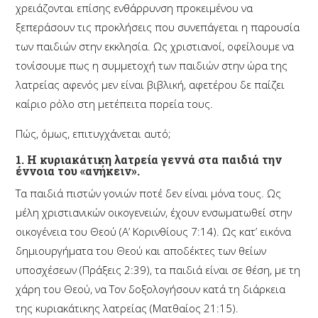
χρειάζονται επίσης ενθάρρυνση προκειμένου να
ξεπεράσουν τις προκλήσεις που συνεπάγεται η παρουσία
των παιδιών στην εκκλησία. Ως χριστιανοί, οφείλουμε να
τονίσουμε πως η συμμετοχή των παιδιών στην ώρα της
λατρείας αφενός μεν είναι βιβλική, αφετέρου δε παίζει
καίριο ρόλο στη μετέπειτα πορεία τους.
Πώς, όμως, επιτυγχάνεται αυτό;
1. Η κυριακάτικη λατρεία γεννά στα παιδιά την
έννοια του «ανήκειν».
Τα παιδιά πιστών γονιών ποτέ δεν είναι μόνα τους. Ως
μέλη χριστιανικών οικογενειών, έχουν ενσωματωθεί στην
οικογένεια του Θεού (Α’ Κορινθίους 7:14). Ως κατ’ εικόνα
δημιουργήματα του Θεού και αποδέκτες των θείων
υποσχέσεων (Πράξεις 2:39), τα παιδιά είναι σε θέση, με τη
χάρη του Θεού, να Τον δοξολογήσουν κατά τη διάρκεια
της κυριακάτικης λατρείας (Ματθαίος 21:15).