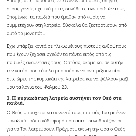
Επίσης, στις Παροιμίες 22:6 δίνονται σαφείς οδηγίες
στους γονείς σχετικά με τις συνήθειες των παιδιών τους.
Επομένως, τα παιδιά που έμαθαν από νωρίς να
συμμετέχουν στη λατρεία, δύσκολα θα ξεστρατίσουν από
αυτό το μονοπάτι.
Έχω υπάρξει κοντά σε ηλικιωμένους πιστούς ανθρώπους
που έχουν ξεχάσει σχεδόν τα πάντα εκτός από τις
παιδικές αναμνήσεις τους. Ωστόσο, ακόμα και σε αυτήν
την κατάσταση εύκολα μπορούσαν να ανατρέξουν πίσω,
στις ώρες της κυριακάτικης λατρείας και να ψάλλουν μαζί
μου τα λόγια του Ψαλμού 23.
3. Η κυριακάτικη λατρεία συστήνει τον Θεό στα
παιδιά.
Ο Θεός υπόσχεται να συναντά τους πιστούς Του με έναν
μοναδικό τρόπο κάθε φορά που αυτοί συναθροίζονται
για να Τον λατρεύσουν. Πράγματι, εκείνη την ώρα ο Θεός