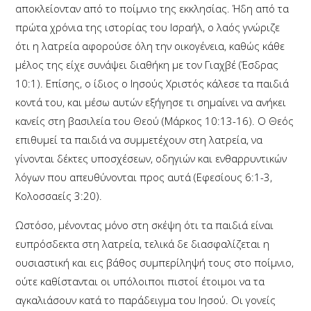
αποκλείονταν από το ποίμνιο της εκκλησίας. Ήδη από τα
πρώτα χρόνια της ιστορίας του Ισραήλ, ο λαός γνώριζε
ότι η λατρεία αφορούσε όλη την οικογένεια, καθώς κάθε
μέλος της είχε συνάψει διαθήκη με τον Γιαχβέ (Έσδρας
10:1). Επίσης, ο ίδιος ο Ιησούς Χριστός κάλεσε τα παιδιά
κοντά του, και μέσω αυτών εξήγησε τι σημαίνει να ανήκει
κανείς στη βασιλεία του Θεού (Μάρκος 10:13-16). Ο Θεός
επιθυμεί τα παιδιά να συμμετέχουν στη λατρεία, να
γίνονται δέκτες υποσχέσεων, οδηγιών και ενθαρρυντικών
λόγων που απευθύνονται προς αυτά (Εφεσίους 6:1-3,
Κολοσσαείς 3:20).
Ωστόσο, μένοντας μόνο στη σκέψη ότι τα παιδιά είναι
ευπρόσδεκτα στη λατρεία, τελικά δε διασφαλίζεται η
ουσιαστική και εις βάθος συμπερίληψή τους στο ποίμνιο,
ούτε καθίστανται οι υπόλοιποι πιστοί έτοιμοι να τα
αγκαλιάσουν κατά το παράδειγμα του Ιησού. Οι γονείς