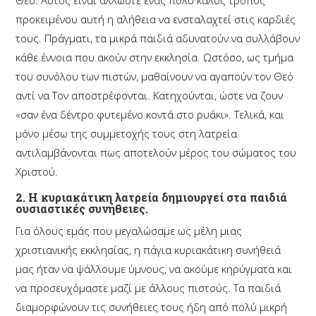
Θεό. Αυτός είναι άλλωστε ένας πολύ καλός τρόπος
προκειμένου αυτή η αλήθεια να ενσταλαχτεί στις καρδιές
τους. Πράγματι, τα μικρά παιδιά αδυνατούν να συλλάβουν
κάθε έννοια που ακούν στην εκκλησία. Ωστόσο, ως τμήμα
του συνόλου των πιστών, μαθαίνουν να αγαπούν τον Θεό
αντί να Τον αποστρέφονται. Κατηχούνται, ώστε να ζουν
«σαν ένα δέντρο φυτεμένο κοντά στο ρυάκι». Τελικά, και
μόνο μέσω της συμμετοχής τους στη λατρεία
αντιλαμβάνονται πως αποτελούν μέρος του σώματος του
Χριστού.
2. Η κυριακάτικη λατρεία
δημιουργεί
στα παιδιά
ουσιαστικές συνήθειες.
Για όλους εμάς που μεγαλώσαμε ως μέλη μιας
χριστιανικής εκκλησίας, η πάγια κυριακάτικη συνήθειά
μας ήταν να ψάλλουμε ύμνους, να ακούμε κηρύγματα και
να προσευχόμαστε μαζί με άλλους πιστούς. Τα παιδιά
διαμορφώνουν τις συνήθειες τους ήδη από πολύ μικρή