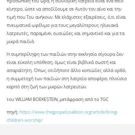
προσωπική του ώρα, η συλλογική λατρεία είναι ένα θείο
κίνητρο, ώστε να αποδίδουμε σε Αυτόν τον αίνο και την
τιμή που Του ανήκουν. Με ελάχιστες εξαιρέσεις, ό,τι είναι
πνευματικά ωφέλιμο για τους μεγαλύτερους ηλικιακά
λατρευτές, παραμένει ουσιώδες και σημαντικό και για τα
μικρά παιδιά.
Η συμπερίληψη των παιδιών στην εκκλησία σίγουρα δεν
είναι εύκολη υπόθεση, όμως είναι βιβλικά σωστή και
απαραίτητη. Όπως οτιδήποτε άλλο κοπιώδες αλλά ορθό,
η συμμετοχή των παιδιών στη λατρεία αποφέρει πλούσιο
καρπό στη ζωή των μικρών λατρευτών.
του WILLIAM BOEKESTEIN, μετάφραση από το TGC
πηγή:
https://www.thegospelcoalition.org/article/bring-
children-worship/