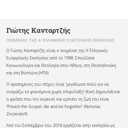
Γιώτης Κανταρτζής
ΠΟΙΜΕΝΑΣ ΤΗΣ Α’ ΕΛΛΗΝΙΚΗΣ ΕΥΑΓΓΕΛΙΚΗΣ ΕΚΚΛΗΣΙΑΣ
Ο Γιώτης Κανταρτζής είναι ο ποιμένας της Α’ Ελληνικής
Ευαγγελικής Εκκλησίας από το 1998. Σπούδασε
Κοινωνιολογία και Θεολογία στην Αθήνα, στη Θεσσαλονίκη
και στη Βοστώνη (ΗΠΑ).
Ο αγαπημένος του στίχος είναι “μεγάλωσα πολύ για να
ονομάζω τα φαινόμενα χωρίς επιφύλαξη” (Κική Δημουλά) και
η φράση που τον συγκινεί και εμπνέει τη ζωή του είναι
“Preach the Gospel, die and be forgotten” (Nicholas
Zinzendorf).
Από τον Σεπτέμβριο του 2018 εργάζεται στην εκκλησία ως