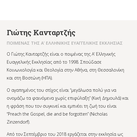
Γιώτης Κανταρτζής
ΠΟΙΜΕΝΑΣ ΤΗΣ Α’ ΕΛΛΗΝΙΚΗΣ ΕΥΑΓΓΕΛΙΚΗΣ ΕΚΚΛΗΣΙΑΣ
Ο Γιώτης Κανταρτζής είναι ο ποιμένας της Α’ Ελληνικής
Ευαγγελικής Εκκλησίας από το 1998. Σπούδασε
Κοινωνιολογία και Θεολογία στην Αθήνα, στη Θεσσαλονίκη
και στη Βοστώνη (ΗΠΑ).
Ο αγαπημένος του στίχος είναι “μεγάλωσα πολύ για να
ονομάζω τα φαινόμενα χωρίς επιφύλαξη” (Κική Δημουλά) και
η φράση που τον συγκινεί και εμπνέει τη ζωή του είναι
“Preach the Gospel, die and be forgotten” (Nicholas
Zinzendorf).
Από τον Σεπτέμβριο του 2018 εργάζεται στην εκκλησία ως