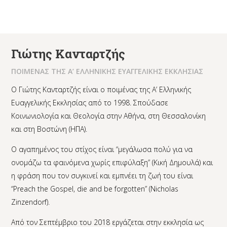
Γιώτης Κανταρτζής
ΠΟΙΜΕΝΑΣ ΤΗΣ Α’ ΕΛΛΗΝΙΚΗΣ ΕΥΑΓΓΕΛΙΚΗΣ ΕΚΚΛΗΣΙΑΣ
Ο Γιώτης Κανταρτζής είναι ο ποιμένας της Α’ Ελληνικής
Ευαγγελικής Εκκλησίας από το 1998. Σπούδασε
Κοινωνιολογία και Θεολογία στην Αθήνα, στη Θεσσαλονίκη
και στη Βοστώνη (ΗΠΑ).
Ο αγαπημένος του στίχος είναι “μεγάλωσα πολύ για να
ονομάζω τα φαινόμενα χωρίς επιφύλαξη” (Κική Δημουλά) και
η φράση που τον συγκινεί και εμπνέει τη ζωή του είναι
“Preach the Gospel, die and be forgotten” (Nicholas
Zinzendorf).
Από τον Σεπτέμβριο του 2018 εργάζεται στην εκκλησία ως