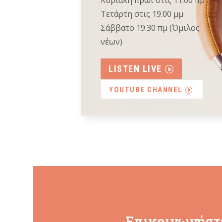
Τετάρτη στις 19.00 μμ
Σάββατο 19.30 πμ (Όμιλος
νέων)
LISTEN LIVE
YOUTUBE CHANNEL
Επικοινωνήστε