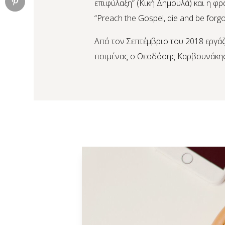
επιφύλαξη” (Κική Δημουλά) και η φρά
“Preach the Gospel, die and be forgo
Από τον Σεπτέμβριο του 2018 εργάζ
ποιμένας ο Θεοδόσης Καρβουνάκης