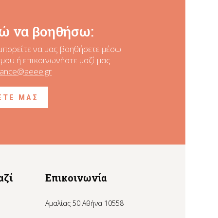
ώ να βοηθήσω:
μπορείτε να μας βοηθήσετε
μέσω
ου ή επικοινωνήστε μαζί μας
nance@aeee.gr
ΞΤΕ ΜΑΣ
αζί
Επικοινωνία
Αμαλίας 50 Αθήνα 10558