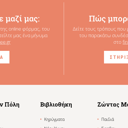
 μαζί μας:
Πώς μπορ
της online φόρμας, του
Δείτε τους τρόπους που 
τείλτε μας ένα μήνυμα
του παρακάτω συνδέσμ
ee.gr
στο
fi
ΙΑ
ΣΤΗΡΙ
ην Πόλη
Βιβλιοθήκη
Ζώντας Μ
Κηρύγματα
Παιδιά