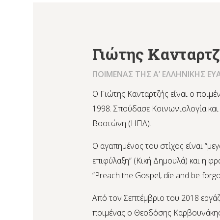
Γιώτης Κανταρτ
ΠΟΙΜΕΝΑΣ ΤΗΣ Α’ ΕΛΛΗΝΙΚΗΣ ΕΥ
Ο Γιώτης Κανταρτζής είναι ο ποιμέν
1998. Σπούδασε Κοινωνιολογία και
Βοστώνη (ΗΠΑ).
Ο αγαπημένος του στίχος είναι “μ
επιφύλαξη” (Κική Δημουλά) και η φρά
“Preach the Gospel, die and be forgo
Από τον Σεπτέμβριο του 2018 εργάζ
ποιμένας ο Θεοδόσης Καρβουνάκης