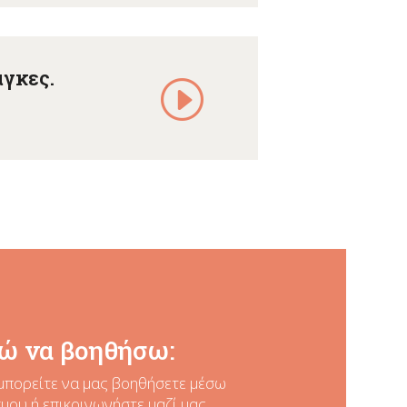
άγκες.
ώ να βοηθήσω:
μπορείτε να μας βοηθήσετε
μέσω
ου ή επικοινωνήστε μαζί μας