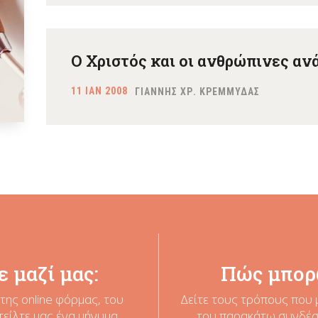
Ο Χριστός και οι ανθρώπινες αν
11 ΙΑΝ 2008
ΓΙΑΝΝΗΣ ΧΡ. ΚΡΕΜΜΥΔΑΣ
 μαζί μας:
Πώς μπορ
της online φόρμας, του
Δείτε τους τρόπους που 
τείλτε μας ένα μήνυμα
του παρακάτω συνδέσμ