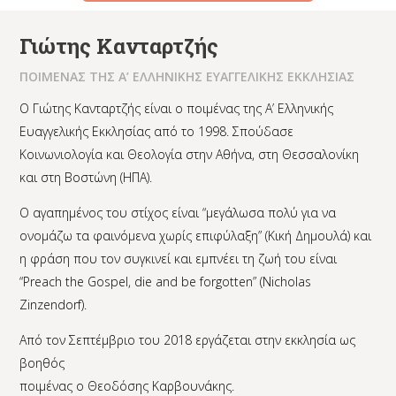
Γιώτης Κανταρτζής
ΠΟΙΜΕΝΑΣ ΤΗΣ Α’ ΕΛΛΗΝΙΚΗΣ ΕΥΑΓΓΕΛΙΚΗΣ ΕΚΚΛΗΣΙΑΣ
Ο Γιώτης Κανταρτζής είναι ο ποιμένας της Α’ Ελληνικής
Ευαγγελικής Εκκλησίας από το 1998. Σπούδασε
Κοινωνιολογία και Θεολογία στην Αθήνα, στη Θεσσαλονίκη
και στη Βοστώνη (ΗΠΑ).
Ο αγαπημένος του στίχος είναι “μεγάλωσα πολύ για να
ονομάζω τα φαινόμενα χωρίς επιφύλαξη” (Κική Δημουλά) και
η φράση που τον συγκινεί και εμπνέει τη ζωή του είναι
“Preach the Gospel, die and be forgotten” (Nicholas
Zinzendorf).
Από τον Σεπτέμβριο του 2018 εργάζεται στην εκκλησία ως
βοηθός
ποιμένας ο Θεοδόσης Καρβουνάκης.