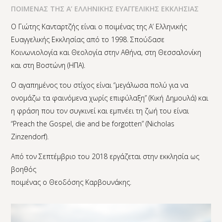
ΠΟΙΜΕΝΑΣ ΤΗΣ Α’ ΕΛΛΗΝΙΚΗΣ ΕΥΑΓΓΕΛΙΚΗΣ ΕΚΚΛΗΣΙΑΣ
Ο Γιώτης Κανταρτζής είναι ο ποιμένας της Α’ Ελληνικής
Ευαγγελικής Εκκλησίας από το 1998. Σπούδασε
Κοινωνιολογία και Θεολογία στην Αθήνα, στη Θεσσαλονίκη
και στη Βοστώνη (ΗΠΑ).
Ο αγαπημένος του στίχος είναι “μεγάλωσα πολύ για να
ονομάζω τα φαινόμενα χωρίς επιφύλαξη” (Κική Δημουλά) και
η φράση που τον συγκινεί και εμπνέει τη ζωή του είναι
“Preach the Gospel, die and be forgotten” (Nicholas
Zinzendorf).
Από τον Σεπτέμβριο του 2018 εργάζεται στην εκκλησία ως
βοηθός
ποιμένας ο Θεοδόσης Καρβουνάκης.