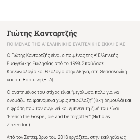
Γιώτης Κανταρτζής
ΠΟΙΜΕΝΑΣ ΤΗΣ Α’ ΕΛΛΗΝΙΚΗΣ ΕΥΑΓΓΕΛΙΚΗΣ ΕΚΚΛΗΣΙΑΣ
Ο Γιώτης Κανταρτζής είναι ο ποιμένας της Α’ Ελληνικής
Ευαγγελικής Εκκλησίας από το 1998. Σπούδασε
Κοινωνιολογία και Θεολογία στην Αθήνα, στη Θεσσαλονίκη
και στη Βοστώνη (ΗΠΑ).
Ο αγαπημένος του στίχος είναι “μεγάλωσα πολύ για να
ονομάζω τα φαινόμενα χωρίς επιφύλαξη” (Κική Δημουλά) και
η φράση που τον συγκινεί και εμπνέει τη ζωή του είναι
“Preach the Gospel, die and be forgotten” (Nicholas
Zinzendorf).
Από τον Σεπτέμβριο του 2018 εργάζεται στην εκκλησία ως