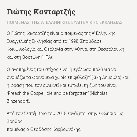
Γιώτης Κανταρτζής
ΠΟΙΜΕΝΑΣ ΤΗΣ Α’ ΕΛΛΗΝΙΚΗΣ ΕΥΑΓΓΕΛΙΚΗΣ ΕΚΚΛΗΣΙΑΣ
Ο Γιώτης Κανταρτζής είναι ο ποιμένας της Α’ Ελληνικής
Ευαγγελικής Εκκλησίας από το 1998. Σπούδασε
Κοινωνιολογία και Θεολογία στην Αθήνα, στη Θεσσαλονίκη
και στη Βοστώνη (ΗΠΑ).
Ο αγαπημένος του στίχος είναι “μεγάλωσα πολύ για να
ονομάζω τα φαινόμενα χωρίς επιφύλαξη” (Κική Δημουλά) και
η φράση που τον συγκινεί και εμπνέει τη ζωή του είναι
“Preach the Gospel, die and be forgotten” (Nicholas
Zinzendorf).
Από τον Σεπτέμβριο του 2018 εργάζεται στην εκκλησία ως
βοηθός
ποιμένας ο Θεοδόσης Καρβουνάκης.