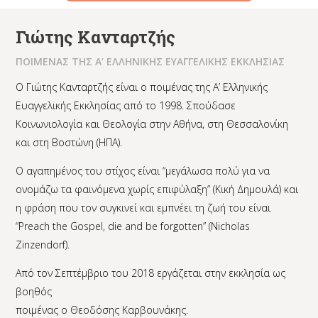
Γιώτης Κανταρτζής
ΠΟΙΜΕΝΑΣ ΤΗΣ Α’ ΕΛΛΗΝΙΚΗΣ ΕΥΑΓΓΕΛΙΚΗΣ ΕΚΚΛΗΣΙΑΣ
Ο Γιώτης Κανταρτζής είναι ο ποιμένας της Α’ Ελληνικής
Ευαγγελικής Εκκλησίας από το 1998. Σπούδασε
Κοινωνιολογία και Θεολογία στην Αθήνα, στη Θεσσαλονίκη
και στη Βοστώνη (ΗΠΑ).
Ο αγαπημένος του στίχος είναι “μεγάλωσα πολύ για να
ονομάζω τα φαινόμενα χωρίς επιφύλαξη” (Κική Δημουλά) και
η φράση που τον συγκινεί και εμπνέει τη ζωή του είναι
“Preach the Gospel, die and be forgotten” (Nicholas
Zinzendorf).
Από τον Σεπτέμβριο του 2018 εργάζεται στην εκκλησία ως
βοηθός
ποιμένας ο Θεοδόσης Καρβουνάκης.