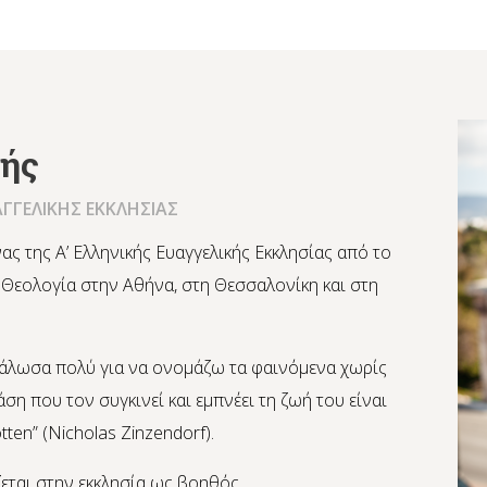
ζής
ΑΓΓΕΛΙΚΗΣ ΕΚΚΛΗΣΙΑΣ
ας της Α’ Ελληνικής Ευαγγελικής Εκκλησίας από το
 Θεολογία στην Αθήνα, στη Θεσσαλονίκη και στη
εγάλωσα πολύ για να ονομάζω τα φαινόμενα χωρίς
ση που τον συγκινεί και εμπνέει τη ζωή του είναι
tten” (Nicholas Zinzendorf).
εται στην εκκλησία ως βοηθός