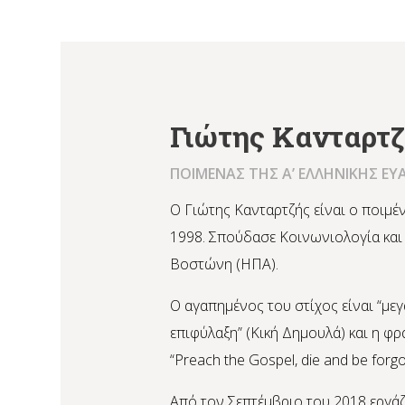
Γιώτης Κανταρτ
ΠΟΙΜΕΝΑΣ ΤΗΣ Α’ ΕΛΛΗΝΙΚΗΣ ΕΥ
Ο Γιώτης Κανταρτζής είναι ο ποιμέν
1998. Σπούδασε Κοινωνιολογία και
Βοστώνη (ΗΠΑ).
Ο αγαπημένος του στίχος είναι “μ
επιφύλαξη” (Κική Δημουλά) και η φρά
“Preach the Gospel, die and be forgo
Από τον Σεπτέμβριο του 2018 εργάζ