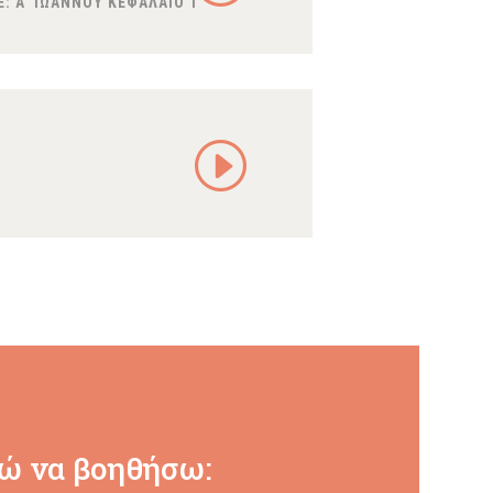
E:
A’ ΙΩΑΝΝΟΥ ΚΕΦΑΛΑΙΟ 1
ώ να βοηθήσω: