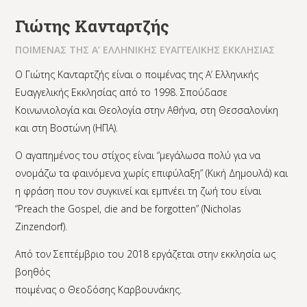
Γιώτης Κανταρτζής
ΠΟΙΜΕΝΑΣ ΤΗΣ Α’ ΕΛΛΗΝΙΚΗΣ ΕΥΑΓΓΕΛΙΚΗΣ ΕΚΚΛΗΣΙΑΣ
Ο Γιώτης Κανταρτζής είναι ο ποιμένας της Α’ Ελληνικής
Ευαγγελικής Εκκλησίας από το 1998. Σπούδασε
Κοινωνιολογία και Θεολογία στην Αθήνα, στη Θεσσαλονίκη
και στη Βοστώνη (ΗΠΑ).
Ο αγαπημένος του στίχος είναι “μεγάλωσα πολύ για να
ονομάζω τα φαινόμενα χωρίς επιφύλαξη” (Κική Δημουλά) και
η φράση που τον συγκινεί και εμπνέει τη ζωή του είναι
“Preach the Gospel, die and be forgotten” (Nicholas
Zinzendorf).
Από τον Σεπτέμβριο του 2018 εργάζεται στην εκκλησία ως
βοηθός
ποιμένας ο Θεοδόσης Καρβουνάκης.