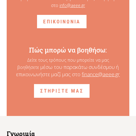
στο
info@aeee.gr
ΕΠΙΚΟΙΝΩΝΙΑ
Πώς μπορώ να βοηθήσω:
Δείτε τους τρόπους που μπορείτε να μας
μέσω του παρακάτω συνδέσμου ή
βοηθήσετε
επικοινωνήστε μαζί μας στο
finance@aeee.gr
ΣΤΗΡΙΞΤΕ ΜΑΣ
Γνωριμία