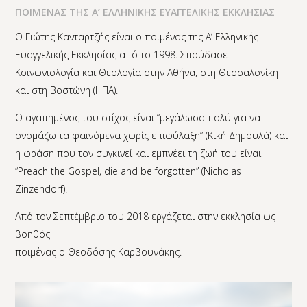
ΠΟΙΜΕΝΑΣ ΤΗΣ Α’ ΕΛΛΗΝΙΚΗΣ ΕΥΑΓΓΕΛΙΚΗΣ ΕΚΚΛΗΣΙΑΣ
Ο Γιώτης Κανταρτζής είναι ο ποιμένας της Α’ Ελληνικής
Ευαγγελικής Εκκλησίας από το 1998. Σπούδασε
Κοινωνιολογία και Θεολογία στην Αθήνα, στη Θεσσαλονίκη
και στη Βοστώνη (ΗΠΑ).
Ο αγαπημένος του στίχος είναι “μεγάλωσα πολύ για να
ονομάζω τα φαινόμενα χωρίς επιφύλαξη” (Κική Δημουλά) και
η φράση που τον συγκινεί και εμπνέει τη ζωή του είναι
“Preach the Gospel, die and be forgotten” (Nicholas
Zinzendorf).
Από τον Σεπτέμβριο του 2018 εργάζεται στην εκκλησία ως
βοηθός
ποιμένας ο Θεοδόσης Καρβουνάκης.