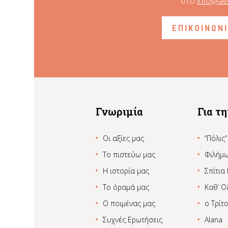
στο
info@ae
ΕΠΙΚΟΙΝΩΝ
Γνωριμία
Για τ
Οι αξίες μας
“Πόλις”
Το πιστεύω μας
Φιλήμ
Η ιστορία μας
Σπίτια
Το όραμά μας
Καθ’ Ο
Ο ποιμένας μας
ο Τρίτ
Συχνές Ερωτήσεις
Alana