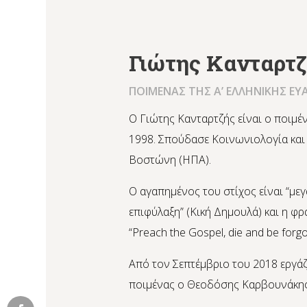
Γιώτης Κανταρτ
ΠΟΙΜΕΝΑΣ ΤΗΣ Α’ ΕΛΛΗΝΙΚΗΣ ΕΥ
Ο Γιώτης Κανταρτζής είναι ο ποιμέν
1998. Σπούδασε Κοινωνιολογία και
Βοστώνη (ΗΠΑ).
Ο αγαπημένος του στίχος είναι “μ
επιφύλαξη” (Κική Δημουλά) και η φρά
“Preach the Gospel, die and be forgo
Από τον Σεπτέμβριο του 2018 εργάζ
ποιμένας ο Θεοδόσης Καρβουνάκης