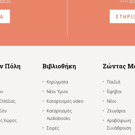
ee.gr
στο
fi
ΙΑ
ΣΤΗΡΙ
ην Πόλη
Βιβλιοθήκη
Ζώντας Μ
Κηρύγματα
Παιδιά
ων
Νέοι Ύμνοι
Έφηβοι
 Ελπίδας
Καταρτισμός video
Νέοι
δόν
Καταρτισμός
Ζευγάρια
Audiobooks
ος Χώρος
Αραβόφωνη
Σειρές
Συνάθροιση