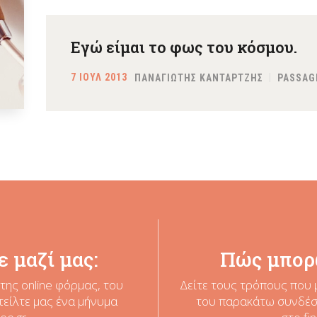
Εγώ είμαι το φως του κόσμου.
7 ΙΟΥΛ 2013
ΠΑΝΑΓΙΩΤΗΣ ΚΑΝΤΑΡΤΖΗΣ
PASSAG
 μαζί μας:
Πώς μπορ
της online φόρμας, του
Δείτε τους τρόπους που 
τείλτε μας ένα μήνυμα
του παρακάτω συνδέσμ