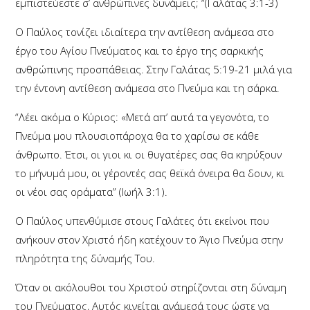
εμπιστεύεστε σ’ ανθρώπινες δυνάμεις; “(Γαλάτας 3:1-3)
Ο Παύλος τονίζει ιδιαίτερα την αντίθεση ανάμεσα στο
έργο του Αγίου Πνεύματος και το έργο της σαρκικής
ανθρώπινης προσπάθειας. Στην Γαλάτας 5:19-21 μιλά για
την έντονη αντίθεση ανάμεσα στο Πνεύμα και τη σάρκα.
“Λέει ακόμα ο Κύριος: «Μετά απ’ αυτά τα γεγονότα, το
Πνεύμα μου πλουσιοπάροχα θα το χαρίσω σε κάθε
άνθρωπο. Έτσι, οι γιοι κι οι θυγατέρες σας θα κηρύξουν
το μήνυμά μου, οι γέροντές σας θεϊκά όνειρα θα δουν, κι
οι νέοι σας οράματα” (Ιωήλ 3:1).
Ο Παύλος υπενθύμισε στους Γαλάτες ότι εκείνοι που
ανήκουν στον Χριστό ήδη κατέχουν το Άγιο Πνεύμα στην
πληρότητα της δύναμής Του.
Όταν οι ακόλουθοι του Χριστού στηρίζονται στη δύναμη
του Πνεύματος, Αυτός κινείται ανάμεσά τους ώστε να