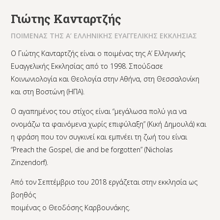
Γιώτης Κανταρτζής
ΠΟΙΜΕΝΑΣ ΤΗΣ Α’ ΕΛΛΗΝΙΚΗΣ ΕΥΑΓΓΕΛΙΚΗΣ ΕΚΚΛΗΣΙΑΣ
Ο Γιώτης Κανταρτζής είναι ο ποιμένας της Α’ Ελληνικής
Ευαγγελικής Εκκλησίας από το 1998. Σπούδασε
Κοινωνιολογία και Θεολογία στην Αθήνα, στη Θεσσαλονίκη
και στη Βοστώνη (ΗΠΑ).
Ο αγαπημένος του στίχος είναι “μεγάλωσα πολύ για να
ονομάζω τα φαινόμενα χωρίς επιφύλαξη” (Κική Δημουλά) και
η φράση που τον συγκινεί και εμπνέει τη ζωή του είναι
“Preach the Gospel, die and be forgotten” (Nicholas
Zinzendorf).
Από τον Σεπτέμβριο του 2018 εργάζεται στην εκκλησία ως
βοηθός
ποιμένας ο Θεοδόσης Καρβουνάκης.