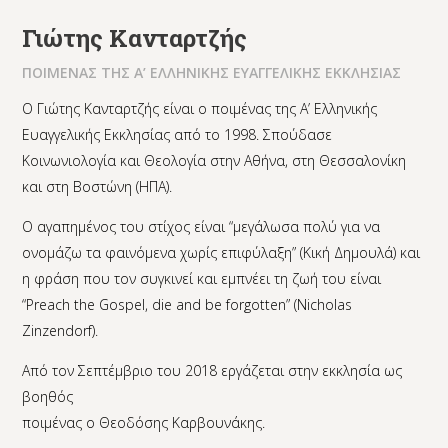
Γιώτης Κανταρτζής
ΠΟΙΜΕΝΑΣ ΤΗΣ Α’ ΕΛΛΗΝΙΚΗΣ ΕΥΑΓΓΕΛΙΚΗΣ ΕΚΚΛΗΣΙΑΣ
Ο Γιώτης Κανταρτζής είναι ο ποιμένας της Α’ Ελληνικής
Ευαγγελικής Εκκλησίας από το 1998. Σπούδασε
Κοινωνιολογία και Θεολογία στην Αθήνα, στη Θεσσαλονίκη
και στη Βοστώνη (ΗΠΑ).
Ο αγαπημένος του στίχος είναι “μεγάλωσα πολύ για να
ονομάζω τα φαινόμενα χωρίς επιφύλαξη” (Κική Δημουλά) και
η φράση που τον συγκινεί και εμπνέει τη ζωή του είναι
“Preach the Gospel, die and be forgotten” (Nicholas
Zinzendorf).
Από τον Σεπτέμβριο του 2018 εργάζεται στην εκκλησία ως
βοηθός
ποιμένας ο Θεοδόσης Καρβουνάκης.