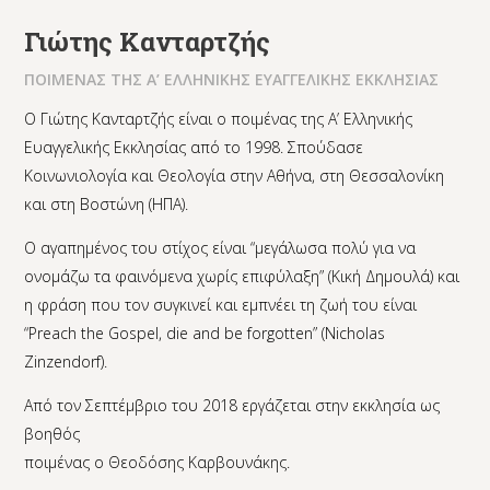
Γιώτης Κανταρτζής
ΠΟΙΜΕΝΑΣ ΤΗΣ Α’ ΕΛΛΗΝΙΚΗΣ ΕΥΑΓΓΕΛΙΚΗΣ ΕΚΚΛΗΣΙΑΣ
Ο Γιώτης Κανταρτζής είναι ο ποιμένας της Α’ Ελληνικής
Ευαγγελικής Εκκλησίας από το 1998. Σπούδασε
Κοινωνιολογία και Θεολογία στην Αθήνα, στη Θεσσαλονίκη
και στη Βοστώνη (ΗΠΑ).
Ο αγαπημένος του στίχος είναι “μεγάλωσα πολύ για να
ονομάζω τα φαινόμενα χωρίς επιφύλαξη” (Κική Δημουλά) και
η φράση που τον συγκινεί και εμπνέει τη ζωή του είναι
“Preach the Gospel, die and be forgotten” (Nicholas
Zinzendorf).
Από τον Σεπτέμβριο του 2018 εργάζεται στην εκκλησία ως
βοηθός
ποιμένας ο Θεοδόσης Καρβουνάκης.