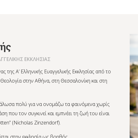
ζής
ΑΓΓΕΛΙΚΗΣ ΕΚΚΛΗΣΙΑΣ
ας της Α’ Ελληνικής Ευαγγελικής Εκκλησίας από το
 Θεολογία στην Αθήνα, στη Θεσσαλονίκη και στη
εγάλωσα πολύ για να ονομάζω τα φαινόμενα χωρίς
ση που τον συγκινεί και εμπνέει τη ζωή του είναι
tten” (Nicholas Zinzendorf).
εται στην εκκλησία ως βοηθός