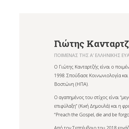
Γιώτης Κανταρτ
ΠΟΙΜΕΝΑΣ ΤΗΣ Α’ ΕΛΛΗΝΙΚΗΣ ΕΥ
Ο Γιώτης Κανταρτζής είναι ο ποιμέν
1998. Σπούδασε Κοινωνιολογία και
Βοστώνη (ΗΠΑ).
Ο αγαπημένος του στίχος είναι “μ
επιφύλαξη” (Κική Δημουλά) και η φρά
“Preach the Gospel, die and be forgo
Από τον Σεπτέμβριο του 2018 εργάζ