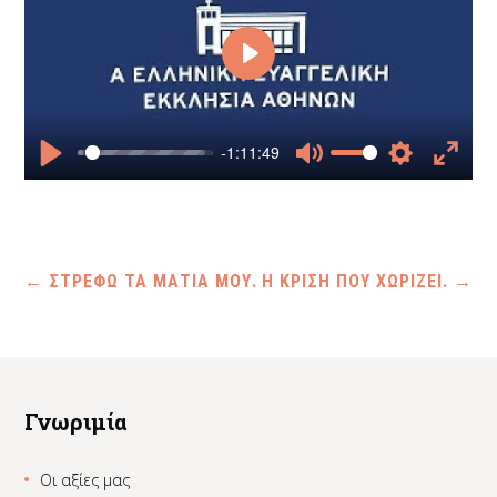
Play
-1:11:49
Play
Mute
Settings
Enter
fullscr
←
ΣΤΡΕΦΩ ΤΑ ΜΑΤΙΑ ΜΟΥ.
H ΚΡΙΣΗ ΠΟΥ ΧΩΡΙΖΕΙ.
→
Γνωριμία
Οι αξίες μας