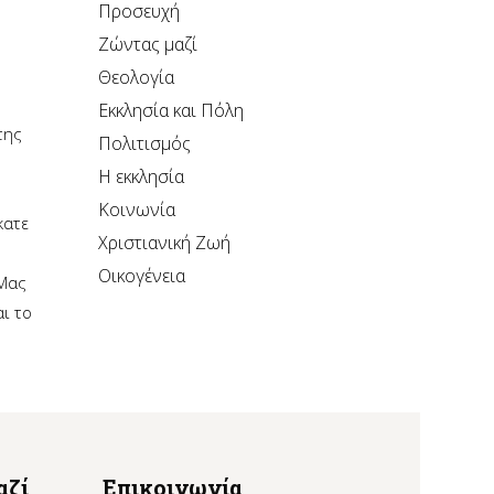
Προσευχή
Ζώντας μαζί
Θεολογία
Εκκλησία και Πόλη
της
Πολιτισμός
Η εκκλησία
Κοινωνία
κατε
Χριστιανική Ζωή
Οικογένεια
 Μας
αι το
αζί
Επικοινωνία