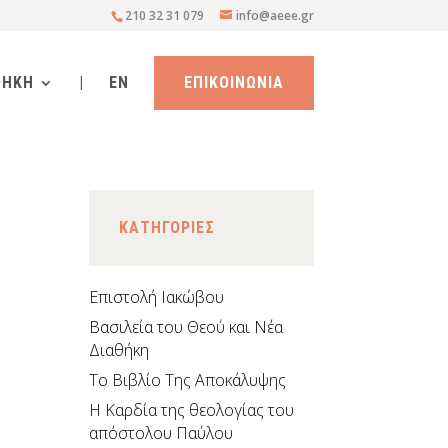
210 32 31 079
info@aeee.gr
ΘΗΚΗ
|
EN
ΕΠΙΚΟΙΝΩΝΙΑ
KΑΤΗΓΟΡΙΕΣ
Επιστολή Ιακώβου
Βασιλεία του Θεού και Νέα
Διαθήκη
Το Βιβλίο Της Αποκάλυψης
H Καρδία της θεολογίας του
απόστολου Παύλου