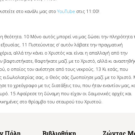
ιστείτε στο κανάλι μας στο
YouTube
στις 11:00!
 η θεότητα.
10
Μόνο αυτός μπορεί να μας δώσει την πληρότητα 
ι εξουσίας.
11
Πιστεύοντας σ’ αυτόν λάβατε την πραγματική
χέρια, αλλά την κάνει ο Χριστός και είναι η απαλλαγή από την
ν βαφτιστήκατε, θαφτήκατε μαζί με το Χριστό, αλλά κι αναστηθή
εού, ο οποίος τον ανέστησε από τους νεκρούς.
13
Κι εσάς, που
ης ειδωλολατρίας σας, ο Θεός σάς ζωοποίησε μαζί με το Χριστό.
σε το χρεόγραφο με τις διατάξεις του, που ήταν εναντίον μας, κ
αυρό.
15
Αφαίρεσε τη δύναμη που είχαν οι δαιμονικές αρχές και
 νικημένες στο θρίαμβο του σταυρού του Χριστού.
ην Πόλη
Βιβλιοθήκη
Ζώντας Μ