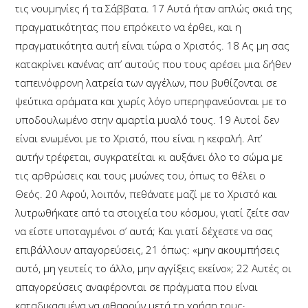
τις νουμηνίες ή τα Σάββατα.
17
Αυτά ήταν απλώς σκιά της
πραγματικότητας που επρόκειτο να έρθει, και η
πραγματικότητα αυτή είναι τώρα ο Χριστός.
18
Ας μη σας
κατακρίνει κανένας απ’ αυτούς που τους αρέσει μια δήθεν
ταπεινόφρονη λατρεία των αγγέλων, που βυθίζονται σε
ψεύτικα οράματα και χωρίς λόγο υπερηφανεύονται με το
υποδουλωμένο στην αμαρτία μυαλό τους.
19
Αυτοί δεν
είναι ενωμένοι με το Χριστό, που είναι η κεφαλή. Απ’
αυτήν τρέφεται, συγκρατείται κι αυξάνει όλο το σώμα με
τις αρθρώσεις και τους μυώνες του, όπως το θέλει ο
Θεός.
20
Αφού, λοιπόν, πεθάνατε μαζί με το Χριστό και
λυτρωθήκατε από τα στοιχεία του κόσμου, γιατί ζείτε σαν
να είστε υποταγμένοι σ’ αυτά; Και γιατί δέχεστε να σας
επιβάλλουν απαγορεύσεις,
21
όπως: «μην ακουμπήσεις
αυτό, μη γευτείς το άλλο, μην αγγίξεις εκείνο»;
22
Αυτές οι
απαγορεύσεις αναφέρονται σε πράγματα που είναι
καταδικασμένα να φθαρούν μετά τη χρήση τους·