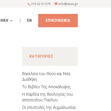
210 32 31 079
info@aeee.gr
ΘΗΚΗ
|
EN
ΕΠΙΚΟΙΝΩΝΙΑ
KΑΤΗΓΟΡΙΕΣ
Βασιλεία του Θεού και Νέα
Διαθήκη
Το Βιβλίο Της Αποκάλυψης
H Καρδία της θεολογίας του
απόστολου Παύλου
Οι επιστολές της Αιχμαλωσίας